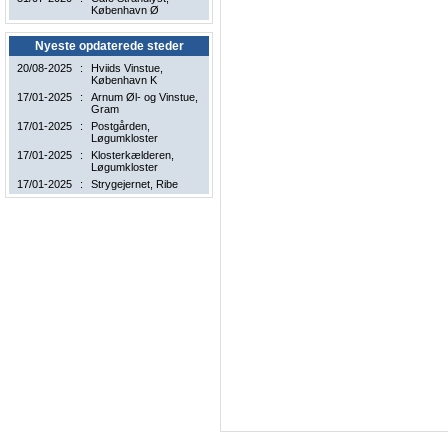
København Ø
Nyeste opdaterede steder
20/08-2025
:
Hviids Vinstue
,
København K
17/01-2025
:
Arnum Øl- og Vinstue
,
Gram
17/01-2025
:
Postgården
,
Løgumkloster
17/01-2025
:
Klosterkælderen
,
Løgumkloster
17/01-2025
:
Strygejernet
, Ribe