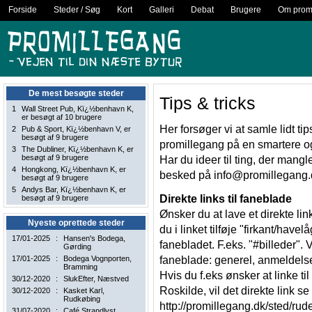
Forside
Steder / Søg
Kort
Galleri
Debat
Brugere
Om promi
De mest besøgte steder
Tips & tricks
1
Wall Street Pub
, Kï¿½benhavn K,
er besøgt af 10 brugere
Her forsøger vi at samle lidt ti
2
Pub & Sport
, Kï¿½benhavn V, er
besøgt af 9 brugere
promillegang på en smartere 
3
The Dubliner
, Kï¿½benhavn K, er
besøgt af 9 brugere
Har du ideer til ting, der mangl
4
Hongkong
, Kï¿½benhavn K, er
besked på
info@promillegang.
besøgt af 9 brugere
5
Andys Bar
, Kï¿½benhavn K, er
Direkte links til faneblade
besøgt af 9 brugere
Ønsker du at lave et direkte li
Nyeste oprettede steder
du i linket tilføje "firkant/havel
17/01-2025
:
Hansen's Bodega
,
fanebladet. F.eks. "#billeder". 
Gørding
17/01-2025
:
Bodega Vognporten
,
faneblade: generel, anmeldelser
Bramming
Hvis du f.eks ønsker at linke t
30/12-2020
:
SlukEfter
, Næstved
Roskilde, vil det direkte link s
30/12-2020
:
Kasket Karl
,
Rudkøbing
http://promillegang.dk/sted/ru
31/07-2020
:
Café Strandlyst
,